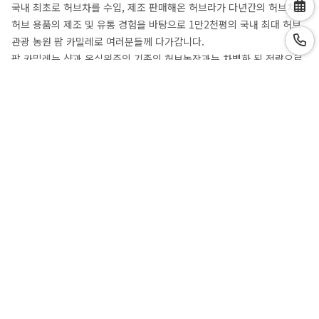
국내 최초로 허브차를 수입, 제조 판매해온 허브라가 다년간의 허브차,
허브 용품의 제조 및 유통 경험을 바탕으로 1만2천평의 국내 최대 허브
관광 농원 팜 카밀레로 여러분들께 다가갑니다.
팜 카밀레는 샵과 온실위주의 기존의 허브농장과는 차별화 된 전략으로
고객을 맞이합니다.
농원이 위치한 충청남도 태안은 해양성 기후를 갖춘 입지조건으로 허브
재배의 최적지 일뿐 아니라 서울, 수도권에서 1시간 반에서 2시간 내의
거리에 있어 당일 코스 또는 1박, 2박의 관광코스로도 좋으며 다양한 허
브를 체험해 볼 수 있는 곳입니다.
상호명
아이랑키즈풀빌라
대표자
최은희